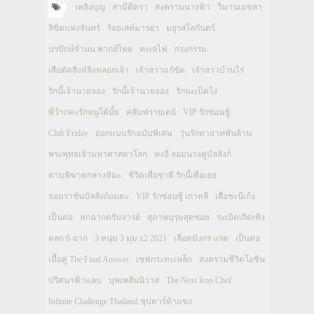
เพลิงบุญ
สามีตีตรา
สงครามนางฟ้า
วิมานเมขลา
ลิขิตแห่งจันทร์
ร้อยเล่ห์มารยา
มธุรสโลกันตร์
ปรปักษ์จำนน พากย์ไทย
ทะเลไฟ
กรงกรรม
เสือตัดสิงห์ลิงหลอกเจ้า
เจ้าสาวแก้ขัด
เจ้าสาวบ้านไร่
รักนี้เจ้านายจอง
รักนี้เจ้านายจอง
รักนะเป็ดโง่
พี่ว้ากคะรักหนูได้มั้ย
คลับฟรายเดย์
VIP รักซ่อนชู้
Club Friday
ออกแบบรักฉบับพิเศษ
วุ่นรักทายาทพันล้าน
พระพุทธเจ้ามหาศาสดาโลก
ทงอี จอมนางคู่บัลลังก์
ดาบพิฆาตกลางหิมะ
ชีวิตเพื่อชาติ รักนี้เพื่อเธอ
จอมราชันบัลลังก์อมตะ
VIP รักซ่อนชู้ เกาหลี
เสือชะนีเก้ง
เป็นต่อ
หกฉากครับจารย์
สุภาพบุรุษสุดซอย
ระเบิดเถิดเทิง
ตลก 6 ฉาก
3 หนุ่ม 3 มุม x2 2021
เลือดมังกร แรด
เป็นต่อ
เนื้อคู่ The Final Answer
เชฟกระทะเหล็ก
สงครามชีวิตโอชิน
ปริศนาฟ้าแลบ
บุพเพสันนิวาส
The Next Iron Chef
Infinite Challenge Thailand ซุปตาร์ท้าแข่ง