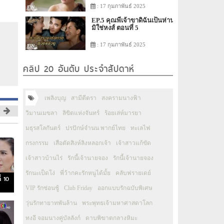
: 17 กุมภาพันธ์ 2025
EP.5 คุณพี่เจ้าขาดิฉันเป็นห่าน
มิใช่หงส์ ตอนที่ 5
: 17 กุมภาพันธ์ 2025
คลิป 20 อันดับ ประจำสัปดาห์
เพลิงบุญ
สามีตีตรา
สงครามนางฟ้า
วิมานเมขลา
ลิขิตแห่งจันทร์
ร้อยเล่ห์มารยา
มธุรสโลกันตร์
ปรปักษ์จำนน พากย์ไทย
ทะเลไฟ
กรงกรรม
เสือตัดสิงห์ลิงหลอกเจ้า
เจ้าสาวแก้ขัด
เจ้าสาวบ้านไร่
รักนี้เจ้านายจอง
รักนี้เจ้านายจอง
รักนะเป็ดโง่
พี่ว้ากคะรักหนูได้มั้ย
คลับฟรายเดย์
่ 10
VIP รักซ่อนชู้
Club Friday
ออกแบบรักฉบับพิเศษ
วุ่นรักทายาทพันล้าน
พระพุทธเจ้ามหาศาสดาโลก
ทงอี จอมนางคู่บัลลังก์
ดาบพิฆาตกลางหิมะ