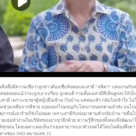
จีนซึ่งมีความเชื่อว่าลูกสาวต้องเชื่อฟังพ่อและสามี “ลลิตา” แต่งงานกับค
ดยตลอดแม้ว่าจะถูกเอาเปรียบ ถูกตบตี รวมทั้งแม่สามีที่เห็นลูกสะใภ้เป็
บสามี เพราะเขาพาผู้หญิงอื่นเข้ามาในบ้าน แต่พ่อแท้ๆ กลับไม่เข้าใจ ไม่ใ
วามช่วยเหลือจากพี่ชาย ยอมออกไปผจญกับโลกภายนอกตามลำพัง จนไป
หตุการณ์เลวร้ายก็ยังไม่หมด เพราะสามีกับพ่อมาตามตัวกลับบ้าน “หมื่นไ
้งยังช่วยเธอทำงานในบริษัทของอาเขาอีกด้วย ความรู้สึกของทั้งสองจึงพัฒนา
ห้ทุกคน โดยเฉพาะพ่อเห็นว่าเธอสามารถเอาตัวรอดได้โดยไม่ต้องพึ่งพา
น. ทางช่อง 3HD หมายเลข 33