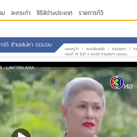
อม
ละครเก่า
ซีรีส์ต่างประเทศ
รายการทีวี
พ.ค.65 ซ่านเสน่หา ตอนจบ
VarietyTh
/
ละครย้อนหลัง
/
ซ่านเสน่หา
/
ซ่
ตอนที่ 14 วันที่ 3 พ.ค.65 ซ่านเสน่หา ตอนจบ
oor ซับไทย