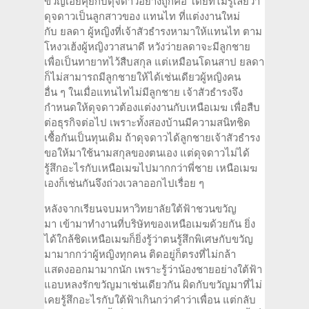
ขวัญเอยคุยกับดุจดาวอย่างถูกคอ โดยที่ไม่รู้เลยว่า
ดุจดาวเป็นลูกสาวของ แทนไท ที่แต่งงานใหม่
กับ ยลดา ผู้หญิงที่เจ้าสัวธำรงหามาให้แทนไท ตาม
โหงวเฮ้งผู้หญิงวาสนาดี หวังว่ายลดาจะมีลูกชาย
เพื่อเป็นทายาทไว้สืบสกุล แต่เหมือนโดนสาป ยลดา
ก็ไม่สามารถมีลูกชายให้ได้เช่นเดียวผู้หญิงคน
อื่น ๆ ในเมื่อแทนไทไม่มีลูกชาย เจ้าสัวธำรงจึง
กำหนดให้ดุจดาวต้องแต่งงานกับเหนือเมฆ เพื่อสืบ
ต่อธุรกิจต่อไป เพราะทั้งสองบ้านมีความสนิทชิด
เชื้อกันเป็นทุนเดิม ถ้าดุจดาวได้ลูกชายเจ้าสัวธำรง
ขอให้มาใช้นามสกุลของตนเอง แต่ดุจดาวไม่ได้
รู้สึกอะไรกับเหนือเมฆไปมากกว่าพี่ชาย เหนือเมฆ
เองก็เช่นกันจึงถ่วงเวลาออกไปเรื่อย ๆ
หลังจากเรียนจบมหาวิทยาลัยใต้ฟ้าชวนขวัญ
มา เข้ามาทำงานที่บริษัทของเหนือเมฆด้วยกัน ยิ่ง
ได้ใกล้ชิดเหนือเมฆก็ยิ่งรู้ว่าตนรู้สึกพิเศษกับขวัญ
มามากกว่าผู้หญิงทุกคน ติดอยู่ก็ตรงที่ไม่กล้า
แสดงออกมามากนัก เพราะรู้ว่าน้องชายอย่างใต้ฟ้า
แอบหลงรักขวัญมาเช่นเดียวกัน ผิดกับขวัญมาที่ไม่
เคยรู้สึกอะไรกับใต้ฟ้าเกินกว่าคำว่าเพื่อน แต่กลับ