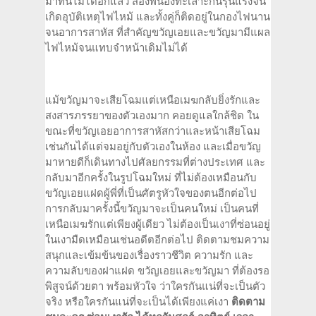
มาทนไม่ได้อีกแล้ว สองพี่น้องทะเลาะกันรุนแรงจน
เกิดอุบัติเหตุไฟไหม้ และทั้งคู่ก็ติดอยู่ในกองไฟนาน
จนอาการสาหัส ที่สำคัญขวัญเอยและขวัญมามีแผล
ไฟไหม้จนแทบจำหน้าเดิมไม่ได้
แม้ขวัญมาจะเสียโฉมแต่เหนือเมฆกลับยิ่งรักและ
สงสารภรรยาของตัวเองมาก คอยดูแลใกล้ชิด ใน
ขณะที่ขวัญเอยอาการสาหัสกว่าและหน้าเสียโฉม
เช่นกันได้แต่จมอยู่กับตัวเองในห้อง และเมื่อขวัญ
มาหายดีก็เดินทางไปศัลยกรรมที่ต่างประเทศ และ
กลับมาอีกครั้งในรูปโฉมใหม่ ที่ไม่ต้องเหมือนกับ
ขวัญเอยแฝดผู้พี่ที่เป็นศัตรูหัวใจของตนอีกต่อไป
การกลับมาครั้งนี้ขวัญมาจะเป็นคนใหม่ เป็นคนที่
เหนือเมฆรักแต่เพียงผู้เดียว ไม่ต้องเป็นเงาที่ซ่อนอยู่
ในเงามืดเหมือนเช่นอดีตอีกต่อไป ติดตามชมความ
สนุกและเข้มข้นของเรื่องราวชีวิต ความรัก และ
ความลับของฝาแฝด ขวัญเอยและขวัญมา ที่ต้องรอ
พิสูจน์ด้วยตา พร้อมหัวใจ ว่าใครกันแน่ที่จะเป็นตัว
จริง หรือใครกันแน่ที่จะเป็นได้เพียงแค่เงา
ติดตาม