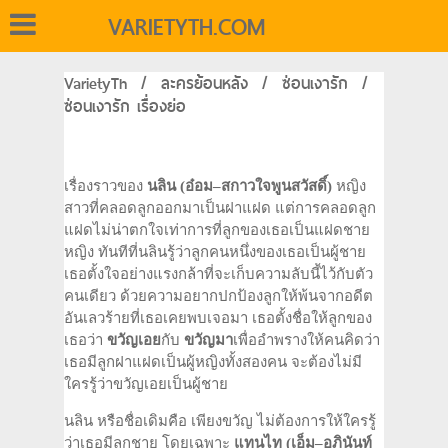
VARIETYTH.COM
VarietyTh
/
ละครย้อนหลัง
/
ซ่อนเงารัก
/
ซ่อนเงารัก เรื่องย่อ
เรื่องราวของ
นลิน
(
อ๋อม
–
สกาวใจ
พูนสวัสดิ์
)
หญิง
สาวที่คลอดลูกออกมาเป็นฝาแฝด แต่การคลอดลูก
แฝดไม่น่าตกใจเท่าการที่ลูกของเธอเป็นแฝดชาย
หญิง ทันทีที่นลินรู้ว่าลูกคนหนึ่งของเธอเป็นผู้ชาย
เธอตั้งใจอย่างแรงกล้าที่จะเก็บความลับนี้ไว้กับตัว
คนเดียว ด้วยความอยากปกป้องลูกให้พ้นจากอดีต
อันเลวร้ายที่เธอเคยพบเจอมา เธอตั้งชื่อให้ลูกของ
เธอว่า
ขวัญเอย
กับ
ขวัญมา
เพื่ออำพรางให้คนคิดว่า
เธอมีลูกฝาแฝดเป็นผู้หญิงทั้งสองคน จะต้องไม่มี
ใครรู้ว่าขวัญเอยเป็นผู้ชาย
นลิน หรือชื่อเดิมคือ เพียงขวัญ ไม่ต้องการให้ใครรู้
ว่าเธอมีลูกชาย โดยเฉพาะ
แทนไท
(
เอ็ม
–
อภินันท์