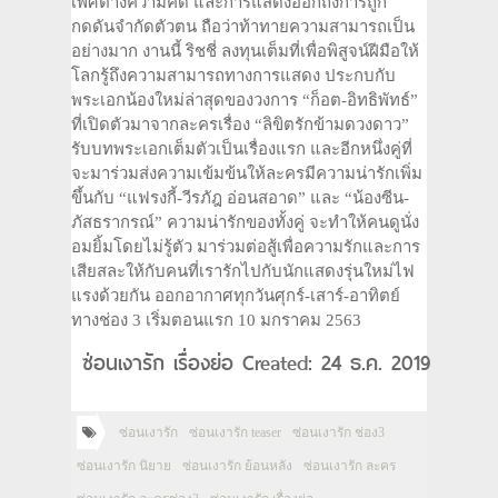
เพศต่างความคิด และการแสดงออกถึงการถูก
กดดันจำกัดตัวตน ถือว่าท้าทายความสามารถเป็น
อย่างมาก งานนี้ ริชชี่ ลงทุนเต็มที่เพื่อพิสูจน์ฝีมือให้
โลกรู้ถึงความสามารถทางการแสดง ประกบกับ
พระเอกน้องใหม่ล่าสุดของวงการ “ก็อต-อิทธิพัทธ์”
ที่เปิดตัวมาจากละครเรื่อง “ลิขิตรักข้ามดวงดาว”
รับบทพระเอกเต็มตัวเป็นเรื่องแรก และอีกหนึ่งคู่ที่
จะมาร่วมส่งความเข้มข้นให้ละครมีความน่ารักเพิ่ม
ขึ้นกับ “แฟรงกี้-วีรภัฎ อ่อนสอาด” และ “น้องซีน-
ภัสธรากรณ์” ความน่ารักของทั้งคู่ จะทำให้คนดูนั่ง
อมยิ้มโดยไม่รู้ตัว มาร่วมต่อสู้เพื่อความรักและการ
เสียสละให้กับคนที่เรารักไปกับนักแสดงรุ่นใหม่ไฟ
แรงด้วยกัน ออกอากาศทุกวันศุกร์-เสาร์-อาทิตย์
ทางช่อง 3 เริ่มตอนแรก 10 มกราคม 2563
ซ่อนเงารัก เรื่องย่อ Created: 24 ธ.ค. 2019
ซ่อนเงารัก
ซ่อนเงารัก teaser
ซ่อนเงารัก ช่อง3
ซ่อนเงารัก นิยาย
ซ่อนเงารัก ย้อนหลัง
ซ่อนเงารัก ละคร