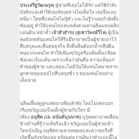
ประเสริฐวัฒนกุล
)
ผู้ชายที่เธอไม่ได้รัก แต่ใช้กำลัง
บังคับและทำให้เธอท้องอย่างไม่เต็มใจ เธอจึงแอบ
หนีมา โดยที่แทนไทไม่รู้ตัว และไม่รู้ว่าเธอกำลังตั้ง
ท้องอยู่ ทำให้แทนไทแทบคลั่งตามหานลินแทบพลิก
แผ่นดิน หนำซ้ำ
เจ้าสัวธำรง
(
สุเชาว์
พงษ์วิไล
)
ผู้เป็น
พ่อยังกดดันแทนไทให้รีบมีทายาทเป็นผู้ชายเอาไว้
สืบสกุลและสืบต่อธุรกิจ สิ่งที่นลินต้องกล้ำกลืนฝืน
ทนจากแทนไท ทำให้เพียงขวัญหรือนลินทั้งเกลียด
ชังและเจ็บแค้น เพราะเห็นว่ามันคือ ความเห็นแก่
ตัวของผู้ชาย และเธอจะไม่มีวันให้แทนไทมาพราก
ลูกชายของเธอไปสืบสกุลชั่ว ๆ ของแทนไทอย่าง
เด็ดขาด
นลินเลี้ยงดูลูกแฝดมาเพียงลำพัง โดยไม่เคยบอก
เรื่องขวัญเอยเป็นเด็กผู้ชายกับใคร มี
เพียง
อนุชิต
(
เอ
–
อนันต์
บุนนาค)
บุรุษพยาบาลเพื่อน
ข้างบ้านที่รู้ว่าแท้จริงแล้ว ขวัญเอยเป็นผู้ชายเข้า
โดยบังเอิญ อนุชิตถามหาเหตุผลและความจริงที่
เกิดขึ้นกับขวัญเอย พร้อมต่อว่านลินว่าทำแบบนี้ไม่