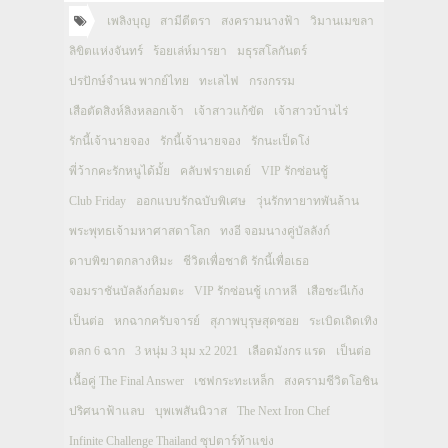
เพลิงบุญ
สามีตีตรา
สงครามนางฟ้า
วิมานเมขลา
ลิขิตแห่งจันทร์
ร้อยเล่ห์มารยา
มธุรสโลกันตร์
ปรปักษ์จำนน พากย์ไทย
ทะเลไฟ
กรงกรรม
เสือตัดสิงห์ลิงหลอกเจ้า
เจ้าสาวแก้ขัด
เจ้าสาวบ้านไร่
รักนี้เจ้านายจอง
รักนี้เจ้านายจอง
รักนะเป็ดโง่
พี่ว้ากคะรักหนูได้มั้ย
คลับฟรายเดย์
VIP รักซ่อนชู้
Club Friday
ออกแบบรักฉบับพิเศษ
วุ่นรักทายาทพันล้าน
พระพุทธเจ้ามหาศาสดาโลก
ทงอี จอมนางคู่บัลลังก์
ดาบพิฆาตกลางหิมะ
ชีวิตเพื่อชาติ รักนี้เพื่อเธอ
จอมราชันบัลลังก์อมตะ
VIP รักซ่อนชู้ เกาหลี
เสือชะนีเก้ง
เป็นต่อ
หกฉากครับจารย์
สุภาพบุรุษสุดซอย
ระเบิดเถิดเทิง
ตลก 6 ฉาก
3 หนุ่ม 3 มุม x2 2021
เลือดมังกร แรด
เป็นต่อ
เนื้อคู่ The Final Answer
เชฟกระทะเหล็ก
สงครามชีวิตโอชิน
ปริศนาฟ้าแลบ
บุพเพสันนิวาส
The Next Iron Chef
Infinite Challenge Thailand ซุปตาร์ท้าแข่ง