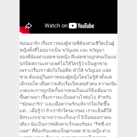
ซ่อนเงารัก เรื่องราวของผู้ชายที่ต้องสวมชีวิตเป็นผู้
หญิงทั้งที่ไม่อยากเป็น ขวัญเอย และ ขวัญมา
สองพี่น้องฝาแฝดชายหญิง ที่แฝดชายถูกคนเป็นแม่
ปกปิดสถานะทางเพศไม่ให้ใครรู้ว่าเป็นลูกชาย
เพราะเรื่องราวฝังใจในอดีต ทำให้ ขวัญเอย แฝด
ชาย ต้องอยู่ในสภาพของผู้หญิงโดยไม่รู้ตัวตั้งแต่
เด็กจนโต เมื่อความลับเริ่มเปิดเผยตัวตน ความเข้ม
งวดและการถูกปิดกั้นจากคนเป็นแม่ก็ยิ่งเพิ่มมาก
ขึ้นตามมา เรื่องราวจะเป็นอย่างไรต่อไป สำหรับ
“ซ่อนเงารัก” และเมื่อความรักแท้จากใจเกิดขึ้น
แต่…เมื่อรู้ว่า ถ้าเรารักใครมากพอ เราจะยินดีให้
อิสระแก่เขามากกว่าจะเก็บเอาไว้เป็นของเราคน
เดียว นับเป็นการพลิกคาแร็กเตอร์ของ “ริชชี่-อร
เณศ” ที่ต้องรับแสดงเป็นฝาแฝด ชาย-หญิง ต่าง