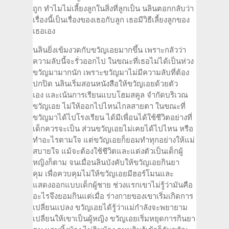
ถูก ทำไมไม่เลี้ยงลูกในสิ่งที่ลูกเป็น นลินตอกกลับว่า
เรื่องนี้เป็นเรื่องของเธอกับลูก เธอมีวิธีเลี้ยงลูกของ
เธอเอง
นลินยิ่งเข้มงวดกับขวัญเอยมากขึ้น เพราะกลัวว่า
ความลับนี้จะรั่วออกไป ในขณะที่เธอไม่ได้เป็นห่วง
ขวัญมามากนัก เพราะขวัญมาไม่มีความลับที่ต้อง
ปกปิด นลินเริ่มสอนหนังสือให้ขวัญเอยด้วยตัว
เอง และเน้นการเรียนแบบโฮมสคูล จำกัดบริเวณ
ขวัญเอย ไม่ให้ออกไปไหนไกลสายตา ในขณะที่
ขวัญมาได้ไปโรงเรียน ได้มีเพื่อนได้ใช้ชีวิตอย่างที่
เด็กควรจะเป็น ส่วนขวัญเอยไม่เคยได้ไปไหน หรือ
ทำอะไรตามใจ แต่ขวัญเอยก็ยอมทำทุกอย่างให้แม่
สบายใจ แม้จะต้องใช้ชีวิตและแต่งตัวเป็นเด็กผู้
หญิงก็ตาม จนเมื่อนลินบังคับให้ขวัญเอยกินยา
คุม เพื่อควบคุมไม่ให้ขวัญเอยมีฮอร์โมนและ
แสดงออกแบบเด็กผู้ชาย ช่วงแรกเขาไม่รู้ว่ามันคือ
อะไรจึงยอมกินแต่เมื่อ ร่างกายของเขาเริ่มเกิดการ
เปลี่ยนแปลง ขวัญเอยได้รู้ว่าแม่กำลังจะพยายาม
เปลี่ยนให้เขาเป็นผู้หญิง ขวัญเอยเริ่มหยุดการกินยา