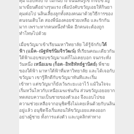
คุม แอบทิ้งบ้าง ไม่กินบ้าง จนนลินรู้เข้าก็จับขวัญ
มาเฆี่ยนตีอย่างรุนแรง เพื่อบังคับขวัญเอยให้กินยา
คุมต่อไป นลินเลี้ยงลูกทั้งสองคนมาด้วยวิธีการของ
ตนจนเติบโต สองพี่น้องคอยช่วยเหลือ และรักกัน
มาก เพราะหากคนหนึ่งทำผิด อีกคนจะต้องถูก
ทำโทษไปด้วย
เมื่อขวัญมาเข้าเรียนมหาวิทยาลัย ได้รู้จักกับ
ใต้
ฟ้า
(
แม็ค
–
ณัฐพัชร์
นิมจิรวัฒน์
)
ที่เรียนคณะเดียวกัน
ใต้ฟ้าแอบชอบขวัญมาแต่ก็ไม่เคยบอก จนกระทั่ง
วันหนึ่ง
เหนือเมฆ
(
ก็อต
–
อิทธิพัทธ์
ฐานิตย์
)
พี่ชาย
ของใต้ฟ้า มาหาใต้ฟ้าที่มหาวิทยาลัย และได้เจอกับ
ขวัญมา เขารู้สึกดีกับขวัญมาทันทีและเริ่ม
เข้าหา แต่ขวัญมาก็ยังเว้นระยะเอาไว้ แม้ในใจจะ
เริ่มหวั่นไหวกับเหนือเมฆเช่นกัน ส่วนขวัญเอยอยาก
ทดสอบความเป็นชายของตัวเอง จึงแอบไปขอ
ความช่วยเหลือจากอนุชิตซึ่งไม่เคยเห็นด้วยกับนลิน
อยู่แล้ว อนุชิตจึงเริ่มสอนให้ขวัญเอยแสดงออก
อย่างผู้ชาย ทั้งการแต่งตัว และบุคลิกท่าทาง