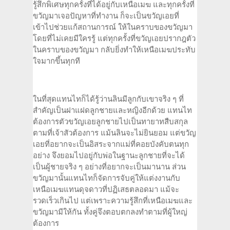
รู้สึกพิเศษทุกครั้งที่ได้อยู่กับเหนือเมฆ และทุกครั้งที่
ขวัญมาเจอปัญหาที่ทำงาน ก็จะเป็นขวัญเอยที่
เข้าไปช่วยแก้สถานการณ์ ให้ในคราบของขวัญมา
โดยที่ไม่เคยมีใครรู้ แต่ทุกครั้งที่ขวัญเอยปรากฎตัว
ในคราบของขวัญมา กลับยิ่งทำให้เหนือเมฆประทับ
ใจมากขึ้นทุกที
ในที่สุดแทนไทก็ได้รู้ว่านลินมีลูกกับเขาจริง ๆ ที่
สำคัญเป็นฝาแฝดลูกชายและหญิงอีกด้วย แทนไท
ต้องการตัวขวัญเอยลูกชายไปเป็นทายาทสืบสกุล
ตามที่เจ้าสัวต้องการ แม้นลินจะไม่ยินยอม แต่ขวัญ
เอยที่อยากจะเป็นอิสระจากแม่ที่คอยบังคับตนทุก
อย่าง จึงยอมไปอยู่กับพ่อในฐานะลูกชายที่จะได้
เป็นผู้ชายจริง ๆ อย่างที่อยากจะเป็นมานาน ส่วน
ขวัญมานั้นแทนไทก็จัดการจับคู่ให้แต่งงานกับ
เหนือเมฆแทนดุจดาวที่ปฏิเสธตลอดมา แม้จะ
รวดเร็วเกินไป แต่เพราะความรู้สึกที่เหนือเมฆและ
ขวัญมามีให้กัน ทั้งคู่จึงตอบตกลงทำตามที่ผู้ใหญ่
ต้องการ