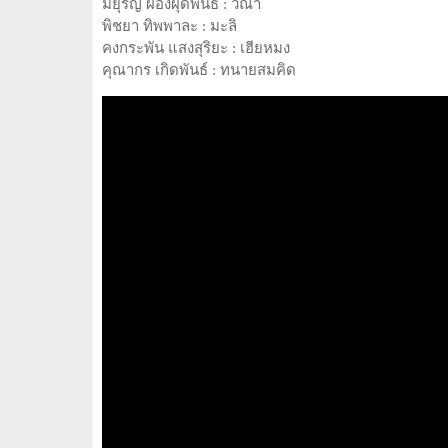
มยุริญ ผ่องผุดพันธ์ : วีณา
พิชยา ทิพพาละ : มะลิ
คงกระพัน แสงสุริยะ : เฮียหมง
คุณากร เกิดพันธ์ : ทนายสมคิด