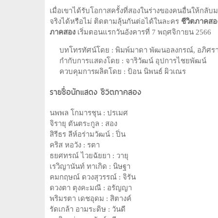
เมื่อเขาได้รับโอกาสครั้งที่สองในร่างของคนอื่นให้กลั
จริงได้หรือไม่ ติดตามลุ้นกันต่อได้ในละคร
ชีวิตภาคสอ
ภาคสอง
เริ่มตอนแรกวันอังคารที่ 7 พฤศจิกายน 2566
บทโทรทัศน์โดย : พิมพ์มาดา พัฒนอลงกรณ์, อภิศรา
กำกับการแสดงโดย : จาริวัฒน์ อุปการไชยพัฒน์
ควบคุมการผลิตโดย : ป้อน นิพนธ์ ผิวเณร
รายชื่อนักแสดง ชีวิตภาคสอง
นพพล โกมารชุน : ปรเมศ
จิรายุ ตันตระกูล : สอง
สิรีธร ลีห์อร่ามวัฒน์ : ปิ่น
คริส หอวัง : รตา
ธยศทรณ์ ไวยฉัยยา : วายุ
เรวิญานันท์ ทาเกิด : นิษฐา
คมกฤษณ์ ดวงสุวรรณ์ : จิรัน
ดวงตา ตุงคะมณี : อรัญญา
พริมรตา เดชอุดม : สิตางค์
รัดเกล้า อามระดิษ : วันดี