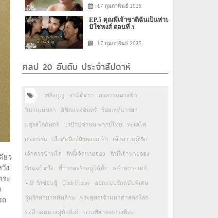
: 17 กุมภาพันธ์ 2025
EP.5 คุณพี่เจ้าขาดิฉันเป็นห่าน
มิใช่หงส์ ตอนที่ 5
: 17 กุมภาพันธ์ 2025
คลิป 20 อันดับ ประจำสัปดาห์
เพลิงบุญ
สามีตีตรา
สงครามนางฟ้า
วิมานเมขลา
ลิขิตแห่งจันทร์
ร้อยเล่ห์มารยา
มธุรสโลกันตร์
ปรปักษ์จำนน พากย์ไทย
ทะเลไฟ
กรงกรรม
เสือตัดสิงห์ลิงหลอกเจ้า
เจ้าสาวแก้ขัด
เจ้าสาวบ้านไร่
รักนี้เจ้านายจอง
รักนี้เจ้านายจอง
ดียว
หวัง
รักนะเป็ดโง่
พี่ว้ากคะรักหนูได้มั้ย
คลับฟรายเดย์
นตระ
VIP รักซ่อนชู้
Club Friday
ออกแบบรักฉบับพิเศษ
ง
วุ่นรักทายาทพันล้าน
พระพุทธเจ้ามหาศาสดาโลก
ารถ
ทงอี จอมนางคู่บัลลังก์
ดาบพิฆาตกลางหิมะ