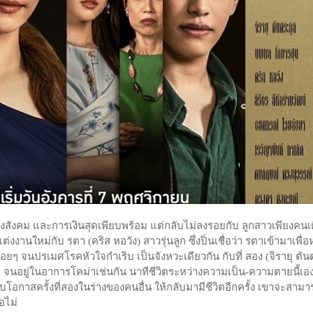
างสังคม และการเงินสุดเพียบพร้อม แต่กลับไม่ลงรอยกับ ลูกสาวเพียงคนเ
่งงานใหม่กับ รตา (คริส หอวัง) สาวรุ่นลูก ซึ่งปิ่นเชื่อว่า รตาเข้ามาเพื่อ
่อยๆ จนปรเมศโรคหัวใจกำเริบ เป็นจังหวะเดียวกัน กับที่ สอง (จิรายุ ตั
เริบ จนอยู่ในอาการโคม่าเช่นกัน นาทีชีวิตระหว่างความเป็น-ความตายนี้เอ
 ได้รับโอกาสครั้งที่สองในร่างของคนอื่น ให้กลับมามีชีวิตอีกครั้ง เขาจะสาม
อไม่