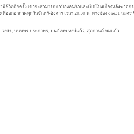
บมามีชีวิตอีกครั้ง เขาจะสามารถปกป้องคนรักและเปิดโปงเบื้องหลังฆาตกร
ง
ที่ออกอากาศทุกวันจันทร์-อังคาร เวลา 20.30 น. ทางช่อง one31 ละคร
 วงศร, นนทพร ประภาพร, มนต์เทพ หงษ์แก้ว, ศุภกานต์ ทมแก้ว