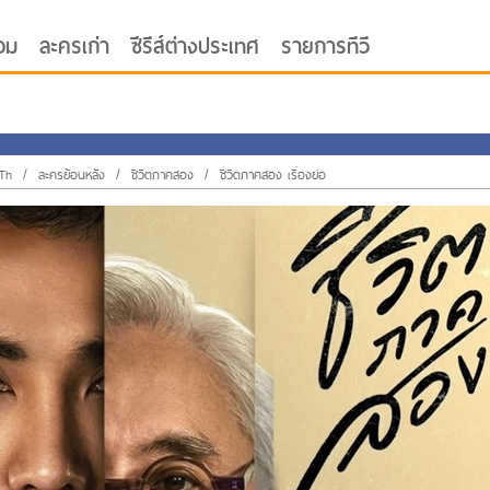
อม
ละครเก่า
ซีรีส์ต่างประเทศ
รายการทีวี
yTh
/
ละครย้อนหลัง
/
ชีวิตภาคสอง
/
ชีวิตภาคสอง เรื่องย่อ
oor ซับไทย