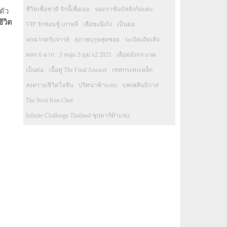
ชีวิตเพื่อชาติ รักนี้เพื่อเธอ
จอมราชันบัลลังก์อมตะ
ตัว
ชีวิต
VIP รักซ่อนชู้ เกาหลี
เสือชะนีเก้ง
เป็นต่อ
หกฉากครับจารย์
สุภาพบุรุษสุดซอย
ระเบิดเถิดเทิง
ตลก 6 ฉาก
3 หนุ่ม 3 มุม x2 2021
เลือดมังกร แรด
เป็นต่อ
เนื้อคู่ The Final Answer
เชฟกระทะเหล็ก
สงครามชีวิตโอชิน
ปริศนาฟ้าแลบ
บุพเพสันนิวาส
The Next Iron Chef
Infinite Challenge Thailand ซุปตาร์ท้าแข่ง