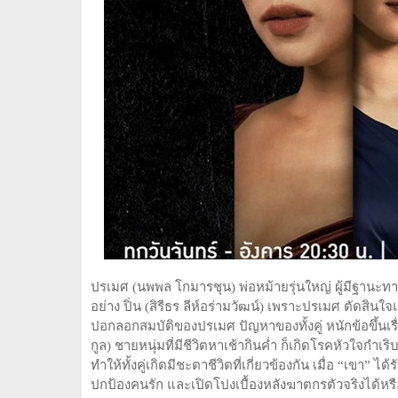
ปรเมศ (นพพล โกมารชุน) พ่อหม้ายรุ่นใหญ่ ผู้มีฐานะท
อย่าง ปิ่น (สิรีธร ลีห์อร่ามวัฒน์) เพราะปรเมศ ตัดสินใจแต
ปอกลอกสมบัติของปรเมศ ปัญหาของทั้งคู่ หนักข้อขึ้นเรื
กูล) ชายหนุ่มที่มีชีวิตหาเช้ากินค่ำ ก็เกิดโรคหัวใจกำ
ทำให้ทั้งคู่เกิดมีชะตาชีวิตที่เกี่ยวข้องกัน เมื่อ “เขา”
ปกป้องคนรัก และเปิดโปงเบื้องหลังฆาตกรตัวจริงได้หรื