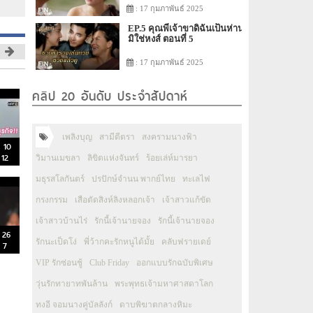
: 17 กุมภาพันธ์ 2025
EP.5 คุณพี่เจ้าขาดิฉันเป็นห่าน
มิใช่หงส์ ตอนที่ 5
: 17 กุมภาพันธ์ 2025
คลิป 20 อันดับ ประจำสัปดาห์
เพลิงบุญ
สามีตีตรา
สงครามนางฟ้า
่ 10
 12
วิมานเมขลา
ลิขิตแห่งจันทร์
ร้อยเล่ห์มารยา
มธุรสโลกันตร์
ปรปักษ์จำนน พากย์ไทย
ทะเลไฟ
กรงกรรม
เสือตัดสิงห์ลิงหลอกเจ้า
เจ้าสาวแก้ขัด
เจ้าสาวบ้านไร่
รักนี้เจ้านายจอง
รักนี้เจ้านายจอง
่ 26
รักนะเป็ดโง่
พี่ว้ากคะรักหนูได้มั้ย
คลับฟรายเดย์
 7
VIP รักซ่อนชู้
Club Friday
ออกแบบรักฉบับพิเศษ
วุ่นรักทายาทพันล้าน
พระพุทธเจ้ามหาศาสดาโลก
ทงอี จอมนางคู่บัลลังก์
ดาบพิฆาตกลางหิมะ