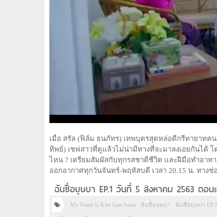
เมื่อ สรัล (ฟิล์ม ธนภัทร) เทพบุตรสุดหล่อดีกรีทายาท
ทิพย์) เชฟสาวที่ดูแล้วไม่น่ามีทางที่จะมาลงเอยกันไ
ไหน ? เตรียมสัมผัสกับทุกรสชาติชีวิต และฝีมือทำอาหารที
ออกอากาศทุกวันจันทร์-พฤหัสบดี เวลา 20.15 น. ทางช่อ
ฉันชื่อบุษบา EP.1 วันที่ 5 สิงหาคม 2563 ตอ
My Name is Kim Sam Soon
ฉันชื่อบุษบา
ฉันชื่อบุษบา EP.