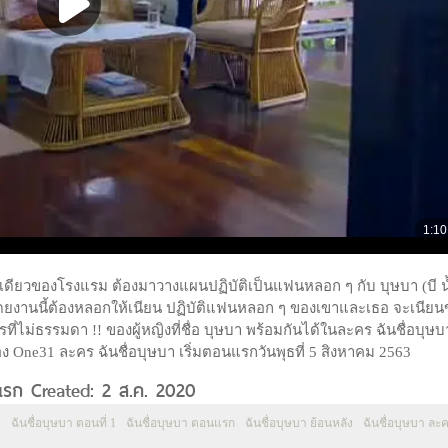
คนเดียวของโรงแรม ต้องมาวางแผนปฏิบัติเป็นแฟนหลอก ๆ กับ บุษบา (บี น
ด้ โดยงานนี้ต้องหลอกให้เนียน ปฏิบัติแฟนหลอก ๆ ของเขาและเธอ จะเนีย
่ไม่ธรรมดา !! ของผู้หญิงที่ชื่อ บุษบา พร้อมกันได้ในละคร ฉันชื่อบุษบา 
ง One31 ละคร ฉันชื่อบุษบา เริ่มตอนแรกวันพุธที่ 5 สิงหาคม 2563
นแรก Created: 2 ส.ค. 2020
1
ฉันชื่อบุษบา ตอนที่ 1
ฉันชื่อบุษบา ตอนแรก
ฉันชื่อบุษบา ย้อนหลัง
ฉันชื่อบุษบา ละ