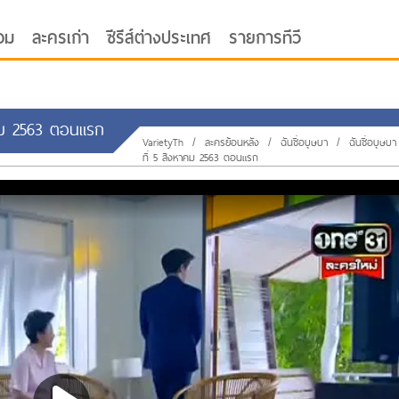
อม
ละครเก่า
ซีรีส์ต่างประเทศ
รายการทีวี
หาคม 2563 ตอนแรก
VarietyTh
/
ละครย้อนหลัง
/
ฉันชื่อบุษบา
/
ฉันชื่อบุษบา
ที่ 5 สิงหาคม 2563 ตอนแรก
oor ซับไทย