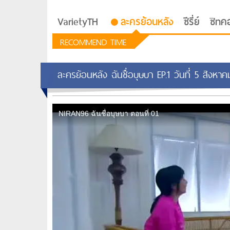
VarietyTH
ละครย้อนหลัง
ซีรี่ย์
ซิทค
RECOMMEND TIME
ละครย้อนหลัง ฉันชื่อบุษบา EP.1 วันที่ 5 สิง
รักอยู่ประตูถัดไป
ซีรีย์เกาหลี Love Next D