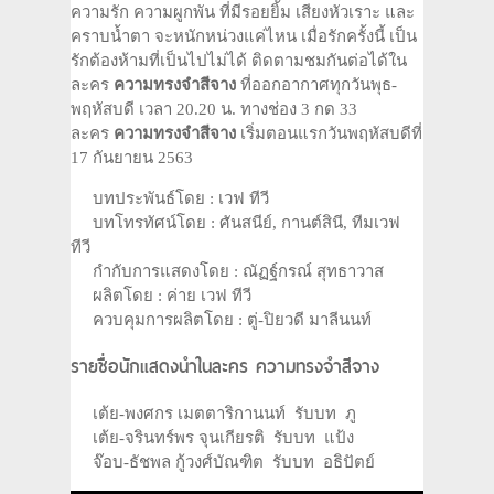
ความรัก ความผูกพัน ที่มีรอยยิ้ม เสียงหัวเราะ และ
คราบน้ำตา จะหนักหน่วงแค่ไหน เมื่อรักครั้งนี้ เป็น
รักต้องห้ามที่เป็นไปไม่ได้ ติดตามชมกันต่อได้ใน
ละคร
ความทรงจำสีจาง
ที่ออกอากาศทุกวันพุธ-
พฤหัสบดี เวลา 20.20 น. ทางช่อง 3 กด 33
ละคร
ความทรงจำสีจาง
เริ่มตอนแรกวันพฤหัสบดีที่
17 กันยายน 2563
บทประพันธ์โดย : เวฟ ทีวี
บทโทรทัศน์โดย : ศันสนีย์, กานต์สินี, ทีมเวฟ
ทีวี
กำกับการแสดงโดย : ณัฏฐ์กรณ์ สุทธาวาส
ผลิตโดย : ค่าย เวฟ ทีวี
ควบคุมการผลิตโดย : ตู่-ปิยวดี มาลีนนท์
รายชื่อนักแสดงนำในละคร ความทรงจำสีจาง
เต้ย-พงศกร เมตตาริกานนท์ รับบท ภู
เต้ย-จรินทร์พร จุนเกียรติ รับบท แป้ง
จ๊อบ-ธัชพล กู้วงศ์บัณฑิต รับบท อธิปัตย์