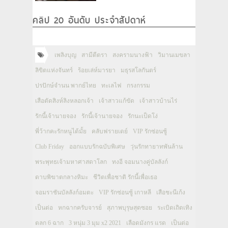
คลิป 20 อันดับ ประจำสัปดาห์
เพลิงบุญ
สามีตีตรา
สงครามนางฟ้า
วิมานเมขลา
ลิขิตแห่งจันทร์
ร้อยเล่ห์มารยา
มธุรสโลกันตร์
ปรปักษ์จำนน พากย์ไทย
ทะเลไฟ
กรงกรรม
เสือตัดสิงห์ลิงหลอกเจ้า
เจ้าสาวแก้ขัด
เจ้าสาวบ้านไร่
รักนี้เจ้านายจอง
รักนี้เจ้านายจอง
รักนะเป็ดโง่
พี่ว้ากคะรักหนูได้มั้ย
คลับฟรายเดย์
VIP รักซ่อนชู้
Club Friday
ออกแบบรักฉบับพิเศษ
วุ่นรักทายาทพันล้าน
พระพุทธเจ้ามหาศาสดาโลก
ทงอี จอมนางคู่บัลลังก์
ดาบพิฆาตกลางหิมะ
ชีวิตเพื่อชาติ รักนี้เพื่อเธอ
จอมราชันบัลลังก์อมตะ
VIP รักซ่อนชู้ เกาหลี
เสือชะนีเก้ง
เป็นต่อ
หกฉากครับจารย์
สุภาพบุรุษสุดซอย
ระเบิดเถิดเทิง
ตลก 6 ฉาก
3 หนุ่ม 3 มุม x2 2021
เลือดมังกร แรด
เป็นต่อ