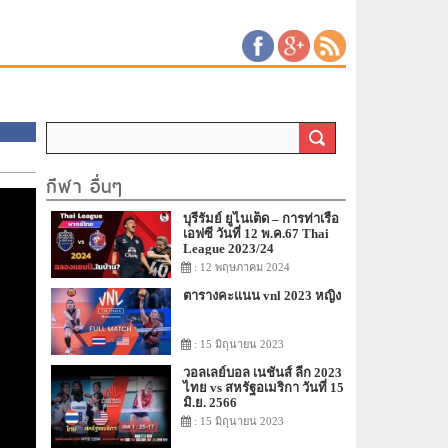
กีฬา อื่นๆ
บุรีรัมย์ ยูไนเต็ด – การท่าเรือ
เอฟซี วันที่ 12 พ.ค.67 Thai
League 2023/24
: 12 พฤษภาคม 2024
ตารางคะแนน vnl 2023 หญิง
: 15 มิถุนายน 2023
วอลเลย์บอล เนชันส์ ลีก 2023
ไทย vs สหรัฐอเมริกา วันที่ 15
มิ.ย. 2566
: 15 มิถุนายน 2023