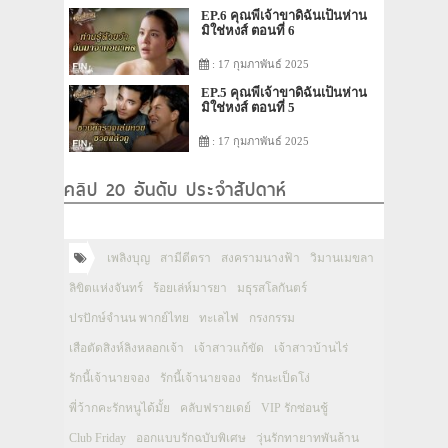
EP.6 คุณพี่เจ้าขาดิฉันเป็นห่าน
มิใช่หงส์ ตอนที่ 6
: 17 กุมภาพันธ์ 2025
EP.5 คุณพี่เจ้าขาดิฉันเป็นห่าน
มิใช่หงส์ ตอนที่ 5
: 17 กุมภาพันธ์ 2025
คลิป 20 อันดับ ประจำสัปดาห์
เพลิงบุญ
สามีตีตรา
สงครามนางฟ้า
วิมานเมขลา
ลิขิตแห่งจันทร์
ร้อยเล่ห์มารยา
มธุรสโลกันตร์
ปรปักษ์จำนน พากย์ไทย
ทะเลไฟ
กรงกรรม
เสือตัดสิงห์ลิงหลอกเจ้า
เจ้าสาวแก้ขัด
เจ้าสาวบ้านไร่
รักนี้เจ้านายจอง
รักนี้เจ้านายจอง
รักนะเป็ดโง่
พี่ว้ากคะรักหนูได้มั้ย
คลับฟรายเดย์
VIP รักซ่อนชู้
Club Friday
ออกแบบรักฉบับพิเศษ
วุ่นรักทายาทพันล้าน