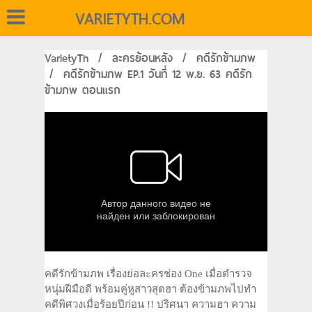
VARIETYTH.COM
VarietyTh
/
ละครย้อนหลัง
/
คดีรักข้ามภพ
/
คดีรักข้ามภพ EP.1 วันที่ 12 พ.ย. 63 คดีรัก
ข้ามภพ ตอนแรก
คดีรักข้ามภพ เรื่องย่อละครช่อง One เมื่อตำรวจ
หนุ่มฝีมือดี พร้อมคู่หูสาวสุดฮา ต้องข้ามภพไปทำ
คดีพิศวงเมื่อร้อยปีก่อน !! ปริศนา ความฮา ความ