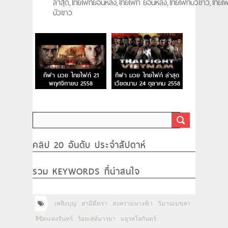
ล่าสุด,ไทยไฟท์ย้อนหลัง,ไทยไฟท์ ย้อนหลัง,ไทยไฟท์บัวขาว,ไทยไฟ
บัวขาว
กีฬา มวย ไทยไฟท์ 21
กีฬา มวย ไทยไฟท์ ล่าสุด
พฤศจิกายน 2558
เวียดนาม 24 ตุลาคม 2558
ThaiFight 2015
ThaiFight 2015
คลิป 20 อันดับ ประจำสัปดาห์
รวม KEYWORDS ที่น่าสนใจ
เพลิงบุญ
สามีตีตรา
สงครามนางฟ้า
วิมานเมขลา
ลิขิตแห่งจันทร์
ร้อยเล่ห์มารยา
มธุรสโลกันตร์