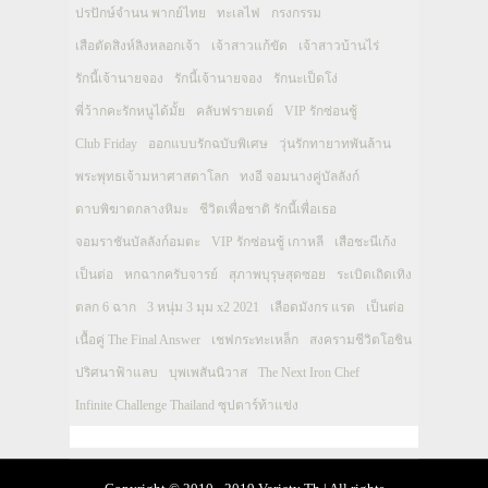
ปรปักษ์จำนน พากย์ไทย
ทะเลไฟ
กรงกรรม
เสือตัดสิงห์ลิงหลอกเจ้า
เจ้าสาวแก้ขัด
เจ้าสาวบ้านไร่
รักนี้เจ้านายจอง
รักนี้เจ้านายจอง
รักนะเป็ดโง่
พี่ว้ากคะรักหนูได้มั้ย
คลับฟรายเดย์
VIP รักซ่อนชู้
Club Friday
ออกแบบรักฉบับพิเศษ
วุ่นรักทายาทพันล้าน
พระพุทธเจ้ามหาศาสดาโลก
ทงอี จอมนางคู่บัลลังก์
ดาบพิฆาตกลางหิมะ
ชีวิตเพื่อชาติ รักนี้เพื่อเธอ
จอมราชันบัลลังก์อมตะ
VIP รักซ่อนชู้ เกาหลี
เสือชะนีเก้ง
เป็นต่อ
หกฉากครับจารย์
สุภาพบุรุษสุดซอย
ระเบิดเถิดเทิง
ตลก 6 ฉาก
3 หนุ่ม 3 มุม x2 2021
เลือดมังกร แรด
เป็นต่อ
เนื้อคู่ The Final Answer
เชฟกระทะเหล็ก
สงครามชีวิตโอชิน
ปริศนาฟ้าแลบ
บุพเพสันนิวาส
The Next Iron Chef
Infinite Challenge Thailand ซุปตาร์ท้าแข่ง