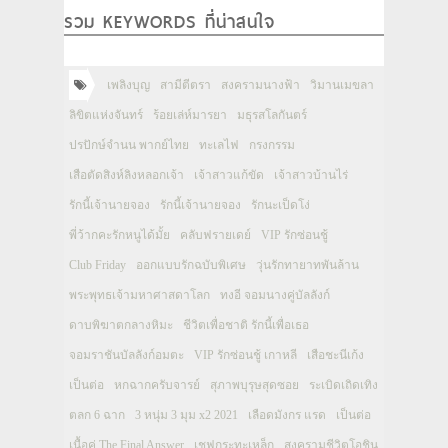
รวม KEYWORDS ที่น่าสนใจ
เพลิงบุญ
สามีตีตรา
สงครามนางฟ้า
วิมานเมขลา
ลิขิตแห่งจันทร์
ร้อยเล่ห์มารยา
มธุรสโลกันตร์
ปรปักษ์จำนน พากย์ไทย
ทะเลไฟ
กรงกรรม
เสือตัดสิงห์ลิงหลอกเจ้า
เจ้าสาวแก้ขัด
เจ้าสาวบ้านไร่
รักนี้เจ้านายจอง
รักนี้เจ้านายจอง
รักนะเป็ดโง่
พี่ว้ากคะรักหนูได้มั้ย
คลับฟรายเดย์
VIP รักซ่อนชู้
Club Friday
ออกแบบรักฉบับพิเศษ
วุ่นรักทายาทพันล้าน
พระพุทธเจ้ามหาศาสดาโลก
ทงอี จอมนางคู่บัลลังก์
ดาบพิฆาตกลางหิมะ
ชีวิตเพื่อชาติ รักนี้เพื่อเธอ
จอมราชันบัลลังก์อมตะ
VIP รักซ่อนชู้ เกาหลี
เสือชะนีเก้ง
เป็นต่อ
หกฉากครับจารย์
สุภาพบุรุษสุดซอย
ระเบิดเถิดเทิง
ตลก 6 ฉาก
3 หนุ่ม 3 มุม x2 2021
เลือดมังกร แรด
เป็นต่อ
เนื้อคู่ The Final Answer
เชฟกระทะเหล็ก
สงครามชีวิตโอชิน