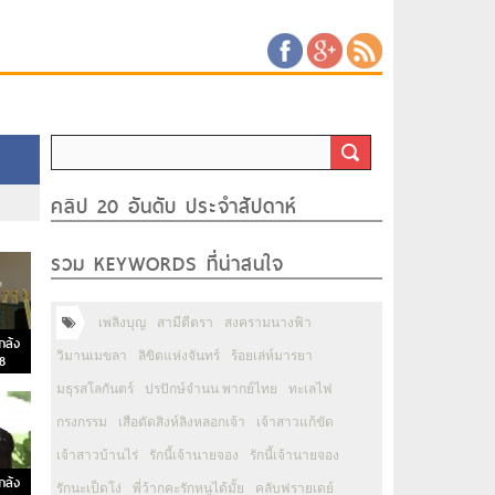
คลิป 20 อันดับ ประจำสัปดาห์
รวม KEYWORDS ที่น่าสนใจ
เพลิงบุญ
สามีตีตรา
สงครามนางฟ้า
กล้ง
วิมานเมขลา
ลิขิตแห่งจันทร์
ร้อยเล่ห์มารยา
58
มธุรสโลกันตร์
ปรปักษ์จำนน พากย์ไทย
ทะเลไฟ
กรงกรรม
เสือตัดสิงห์ลิงหลอกเจ้า
เจ้าสาวแก้ขัด
เจ้าสาวบ้านไร่
รักนี้เจ้านายจอง
รักนี้เจ้านายจอง
กล้ง
รักนะเป็ดโง่
พี่ว้ากคะรักหนูได้มั้ย
คลับฟรายเดย์