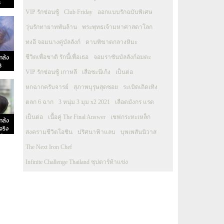
8
VIP รักซ่อนชู้
Club Friday
ออกแบบรักฉบับพิเศษ
วุ่นรักทายาทพันล้าน
พระพุทธเจ้ามหาศาสดาโลก
ทงอี จอมนางคู่บัลลังก์
ดาบพิฆาตกลางหิมะ
กล้ง
ชีวิตเพื่อชาติ รักนี้เพื่อเธอ
จอมราชันบัลลังก์อมตะ
8
VIP รักซ่อนชู้ เกาหลี
เสือชะนีเก้ง
เป็นต่อ
หกฉากครับจารย์
สุภาพบุรุษสุดซอย
ระเบิดเถิดเทิง
ตลก 6 ฉาก
3 หนุ่ม 3 มุม x2 2021
เลือดมังกร แรด
เป็นต่อ
เนื้อคู่ The Final Answer
เชฟกระทะเหล็ก
กล้ง
จริง
สงครามชีวิตโอชิน
ปริศนาฟ้าแลบ
บุพเพสันนิวาส
่
The Next Iron Chef
Infinite Challenge Thailand ซุปตาร์ท้าแข่ง