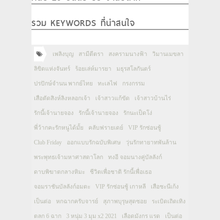
รวม KEYWORDS ที่น่าสนใจ
เพลิงบุญ
สามีตีตรา
สงครามนางฟ้า
วิมานเมขลา
ลิขิตแห่งจันทร์
ร้อยเล่ห์มารยา
มธุรสโลกันตร์
ปรปักษ์จำนน พากย์ไทย
ทะเลไฟ
กรงกรรม
เสือตัดสิงห์ลิงหลอกเจ้า
เจ้าสาวแก้ขัด
เจ้าสาวบ้านไร่
รักนี้เจ้านายจอง
รักนี้เจ้านายจอง
รักนะเป็ดโง่
พี่ว้ากคะรักหนูได้มั้ย
คลับฟรายเดย์
VIP รักซ่อนชู้
Club Friday
ออกแบบรักฉบับพิเศษ
วุ่นรักทายาทพันล้าน
พระพุทธเจ้ามหาศาสดาโลก
ทงอี จอมนางคู่บัลลังก์
ดาบพิฆาตกลางหิมะ
ชีวิตเพื่อชาติ รักนี้เพื่อเธอ
จอมราชันบัลลังก์อมตะ
VIP รักซ่อนชู้ เกาหลี
เสือชะนีเก้ง
เป็นต่อ
หกฉากครับจารย์
สุภาพบุรุษสุดซอย
ระเบิดเถิดเทิง
ตลก 6 ฉาก
3 หนุ่ม 3 มุม x2 2021
เลือดมังกร แรด
เป็นต่อ