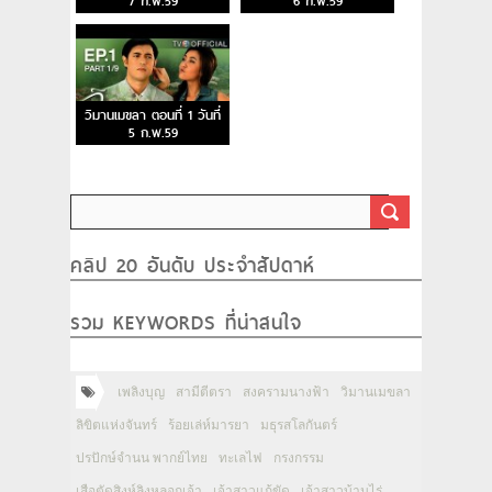
7 ก.พ.59
6 ก.พ.59
วิมานเมขลา ตอนที่ 1 วันที่
5 ก.พ.59
คลิป 20 อันดับ ประจำสัปดาห์
รวม KEYWORDS ที่น่าสนใจ
เพลิงบุญ
สามีตีตรา
สงครามนางฟ้า
วิมานเมขลา
ลิขิตแห่งจันทร์
ร้อยเล่ห์มารยา
มธุรสโลกันตร์
ปรปักษ์จำนน พากย์ไทย
ทะเลไฟ
กรงกรรม
เสือตัดสิงห์ลิงหลอกเจ้า
เจ้าสาวแก้ขัด
เจ้าสาวบ้านไร่